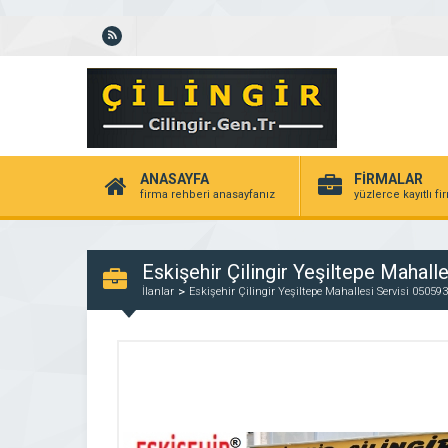
ANASAYFA
FİRMALAR
firma rehberi anasayfanız
yüzlerce kayıtlı f
Eskişehir Çilingir Yeşiltepe Mahal
İlanlar
Eskişehir Çilingir Yeşiltepe Mahallesi Servisi 0505