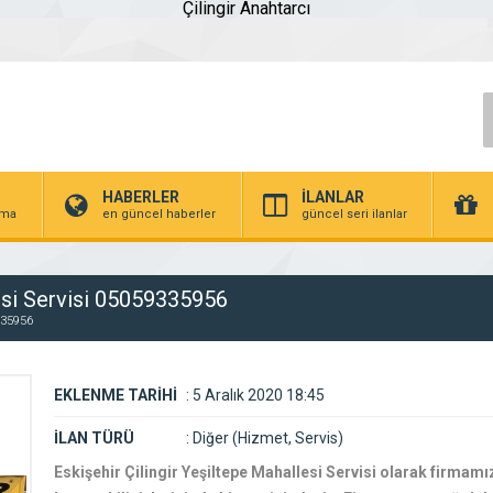
Çilingir Anahtarcı
HABERLER
İLANLAR
irma
en güncel haberler
güncel seri ilanlar
lesi Servisi 05059335956
9335956
EKLENME TARİHİ
:
5 Aralık 2020 18:45
İLAN TÜRÜ
:
Diğer (Hizmet, Servis)
Eskişehir Çilingir Yeşiltepe Mahallesi Servisi olarak firmamız