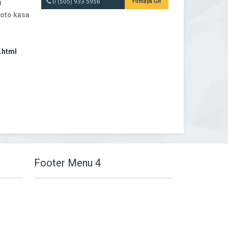
0 (505) 933 5956
Firmaya Git
i
 oto kasa
e.html
Footer Menu 4