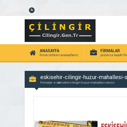
ANASAYFA
FİRMALAR
firma rehberi anasayfanız
yüzlerce kayıtlı f
eskisehir-cilingir-huzur-mahallesi-s
Firmalar
eskisehir-cilingir-huzur-mahallesi-servisi