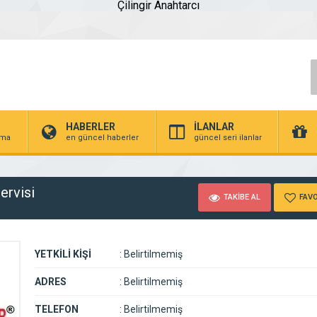
Çilingir Anahtarcı
HABERLER
İLANLAR
irma
en güncel haberler
güncel seri ilanlar
ervisi
TAKİBE AL
FAVO
YETKİLİ KİŞİ
:
Belirtilmemiş
ADRES
:
Belirtilmemiş
TELEFON
:
Belirtilmemiş