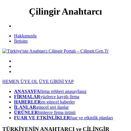
Çilingir Anahtarcı
Hakkımızda
İletişim
HEMEN ÜYE OL
ÜYE GİRİŞİ YAP
ANASAYFA
firma rehberi anasayfanız
FİRMALAR
yüzlerce kayıtlı firma
HABERLER
en güncel haberler
İLANLAR
güncel seri ilanlar
ÜRÜNLER
binlerce firma ürünü
FUAR VE ETKİNLİKLER
fuar ve etkinlik planları
TÜRKİYENİN ANAHTARCI ve ÇİLİNGİR