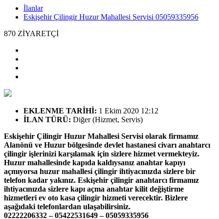
İlanlar
Eskişehir Çilingir Huzur Mahallesi Servisi 05059335956
870
ZİYARETÇİ
EKLENME TARİHİ
:
1 Ekim 2020 12:12
İLAN TÜRÜ
:
Diğer (Hizmet, Servis)
Eskişehir Çilingir Huzur Mahallesi Servisi olarak firmamız
Alanönü ve Huzur bölgesinde devlet hastanesi civarı anahtarcı
çilingir işlerinizi karşılamak için sizlere hizmet vermekteyiz.
Huzur mahallesinde kapıda kaldıysanız anahtar kapıyı
açmıyorsa huzur mahallesi çilingir ihtiyacınızda sizlere bir
telefon kadar yakınız. Eskişehir çilingir anahtarcı firmamız
ihtiyacınızda sizlere kapı açma anahtar kilit değiştirme
hizmetleri ev oto kasa çilingir hizmeti verecektir. Bizlere
aşağıdaki telefonlardan ulaşabilirsiniz.
02222206332 – 05422531649 – 05059335956