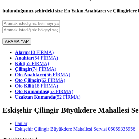
bulunduğunuz şehirdeki size En Yakın Anahtarcı ve Çilingirlere b
ARAMA YAP
Alarm
(10 FİRMA)
Anahtar
(54 FİRMA)
Kilit
(55 FİRMA)
Çilingir
(74 FİRMA)
Oto Anahtarcı
(56 FİRMA)
Oto Çilingir
(62 FİRMA)
Oto Kilit
(18 FİRMA)
Oto Kumandası
(53 FİRMA)
Uzaktan Kumanda
(52 FİRMA)
Eskişehir Çilingir Büyükdere Mahallesi S
İlanlar
Eskişehir Çilingir Büyükdere Mahallesi Servisi 05059335956