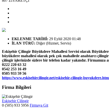
807
ZİYARETÇİ
EKLENME TARİHİ
:
29 Eylül 2020 01:48
İLAN TÜRÜ
:
Diğer (Hizmet, Servis)
Eskişehir Çilingir Büyükdere Mahallesi Servisi olarak Büyükder
büyükdere mahallesi olarak pek çok mahallede anahtarcı çilingir
çilingir işlerinizde sizlere bir telefon kadar yakındır. Firmamıza 
0222 220 63 32
0542 253 16 49
0505 933 59 56
https://www.eskisehircilingir.net/eskisehir-cilingir-buyukdere.htm
Firma Bilgileri
Eskişehir Çilingir
0 (505) 933 5956
Firmaya Git