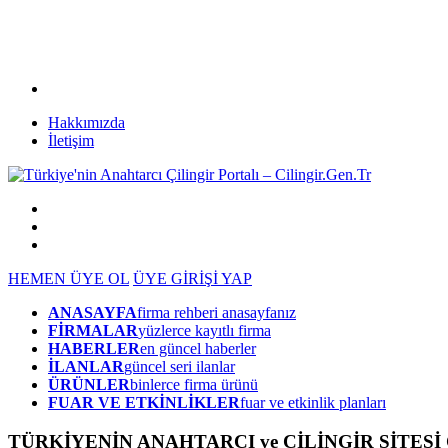
Hakkımızda
İletişim
HEMEN ÜYE OL
ÜYE GİRİŞİ YAP
ANASAYFA
firma rehberi anasayfanız
FİRMALAR
yüzlerce kayıtlı firma
HABERLER
en güncel haberler
İLANLAR
güncel seri ilanlar
ÜRÜNLER
binlerce firma ürünü
FUAR VE ETKİNLİKLER
fuar ve etkinlik planları
TÜRKİYENİN ANAHTARCI ve ÇİLİNGİR SİTESİ Ci