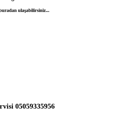
uradan ulaşabilirsiniz...
ervisi 05059335956