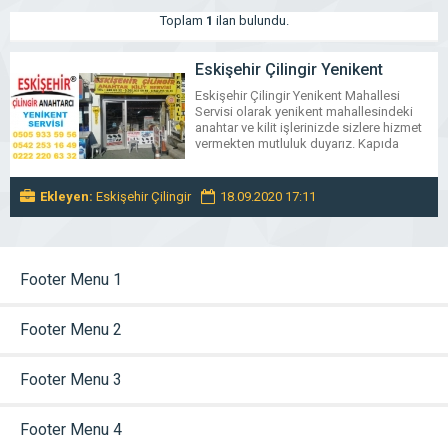
Toplam
1
ilan bulundu.
Eskişehir Çilingir Yenikent
Mahallesi Servisi 05059335956
Eskişehir Çilingir Yenikent Mahallesi
Servisi olarak yenikent mahallesindeki
anahtar ve kilit işlerinizde sizlere hizmet
vermekten mutluluk duyarız. Kapıda
kaldığınızda bize iletişim
numaralarımızdan ulaşarak usta talebinde
bulunabilirsiniz. Çilingir ustalarımız
Ekleyen:
Eskişehir Çilingir
18.09.2020 17:11
vereceğiniz adrese en kısa sürede
ulaşarak sorunlarınızı çözmek için
çalışacaktır. Ev çilingir kasa çilingir oto
çilingir işlerinizde yenikentte anahtarcı
çilingir aradığınızda bizi aşağıdai
Footer Menu 1
telefonlardan arayarak hizmet alabilirsiniz.
[…]
Footer Menu 2
Footer Menu 3
Footer Menu 4