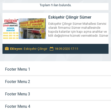
Toplam
1
ilan bulundu.
Eskişehir Çilingir Sümer
Mahallesi Servisi 05059335956
Eskişehir Çilingir Sümer Mahallesi Servisi
olarak firmamız Sümer mahallesinde
kapıda kalanlar için kapı açma anahtar ve
kilit değiştirme hizmeti vermektedir. Sümer
mahallesinde ev oto kasa çilingir
işlerinizde Atatürk Bulvarındaki iş
yerimizden sizlere en kısa sürede
Ekleyen:
Eskişehir Çilingir
18.09.2020 17:11
motorize çilingir ekibimiz ile ulaşarak
sorunlarınıza çözümler üretiyoruz. Sizde
Eskişehir sümer mahallesinde kapı kilit
işlerinizde firmamızdan yardım alabilmek
için bizi […]
Footer Menu 1
Footer Menu 2
Footer Menu 3
Footer Menu 4