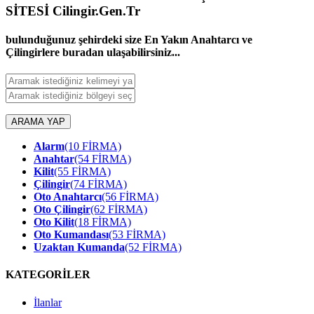
SİTESİ Cilingir.Gen.Tr
bulunduğunuz şehirdeki size En Yakın Anahtarcı ve
Çilingirlere buradan ulaşabilirsiniz...
ARAMA YAP
Alarm
(10 FİRMA)
Anahtar
(54 FİRMA)
Kilit
(55 FİRMA)
Çilingir
(74 FİRMA)
Oto Anahtarcı
(56 FİRMA)
Oto Çilingir
(62 FİRMA)
Oto Kilit
(18 FİRMA)
Oto Kumandası
(53 FİRMA)
Uzaktan Kumanda
(52 FİRMA)
KATEGORİLER
İlanlar