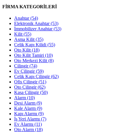
FİRMA KATEGORİLERİ
Anahtar
(54)
Elektronik Anahtar
(53)
İmmobilizer Anahtar
(53)
Kilit
(55)
Asma Kilit
(35)
Çelik Kapı Kilidi
(55)
Oto Kilit
(18)
Oto Kilit Tamiri
(10)
Oto Merkezi Kilit
(8)
Çilingir
(74)
Ev Çilingir
(59)
Çelik Kapı Çilingir
(62)
Ofis Çilingir
(51)
Oto Çilingir
(62)
Kasa Çilingir
(50)
Alarm
(10)
Desi Alarm
(9)
Kale Alarm
(9)
Kapı Alarmı
(9)
İş Yeri Alarmı
(7)
Ev Alarmı
(11)
Oto Alarm
(18)