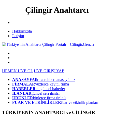
Çilingir Anahtarcı
Hakkımızda
İletişim
HEMEN ÜYE OL
ÜYE GİRİŞİ YAP
ANASAYFA
firma rehberi anasayfanız
FİRMALAR
yüzlerce kayıtlı firma
HABERLER
en güncel haberler
İLANLAR
güncel seri ilanlar
ÜRÜNLER
binlerce firma ürünü
FUAR VE ETKİNLİKLER
fuar ve etkinlik planları
TÜRKİYENİN ANAHTARCI ve ÇİLİNGİR