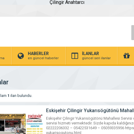
Çilingir Anahtarcı
HABERLER
İLANLAR
irma
en güncel haberler
güncel seri ilanlar
nlar
plam
1
ilan bulundu.
Eskişehir Çilingir Yukarısögütönü Maha
Eskişehir Çilingir Yukarısögütönü Mahallesi Servisi 
servisi hizmeti vermektedir. Sizde kapıda kaldığınızd
02222206332 – 05422531649 – 05059335956 https://w
yukarisogutonu.html