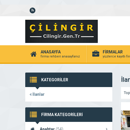
ANASAYFA
FİRMALAR
firma rehberi anasayfanız
yüzlerce kayıtlı f
İla
KATEGORİLER
To
İlanlar
FİRMA KATEGORİLERİ
Anahtar
(54)