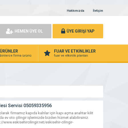
Hakkımızda
İletişim
HEMEN ÜYE OL
ÜYE GİRİŞİ YAP
ÜRÜNLER
FUAR VE ETKİNLİKLER
binlerce firma ürünü
fuar ve etkinlik planları
llesi Servisi 05059335956
olarak firmamız kapıda kalnlar için kapı açma anahtar kilit
a ev oto çilingir işlerinizde bizden hizmet alabilirsiniz.
ww.eskisehircilingir.net/eskisehir-cilingir-