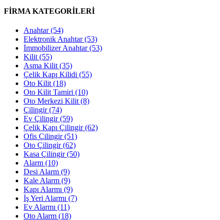
FİRMA KATEGORİLERİ
Anahtar
(54)
Elektronik Anahtar
(53)
İmmobilizer Anahtar
(53)
Kilit
(55)
Asma Kilit
(35)
Çelik Kapı Kilidi
(55)
Oto Kilit
(18)
Oto Kilit Tamiri
(10)
Oto Merkezi Kilit
(8)
Çilingir
(74)
Ev Çilingir
(59)
Çelik Kapı Çilingir
(62)
Ofis Çilingir
(51)
Oto Çilingir
(62)
Kasa Çilingir
(50)
Alarm
(10)
Desi Alarm
(9)
Kale Alarm
(9)
Kapı Alarmı
(9)
İş Yeri Alarmı
(7)
Ev Alarmı
(11)
Oto Alarm
(18)