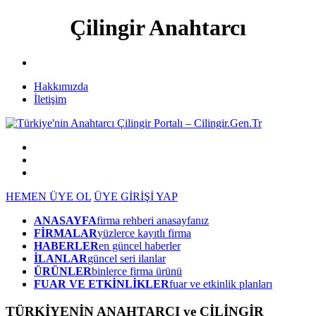
Çilingir Anahtarcı
Hakkımızda
İletişim
HEMEN ÜYE OL
ÜYE GİRİŞİ YAP
ANASAYFA
firma rehberi anasayfanız
FİRMALAR
yüzlerce kayıtlı firma
HABERLER
en güncel haberler
İLANLAR
güncel seri ilanlar
ÜRÜNLER
binlerce firma ürünü
FUAR VE ETKİNLİKLER
fuar ve etkinlik planları
TÜRKİYENİN ANAHTARCI ve ÇİLİNGİR