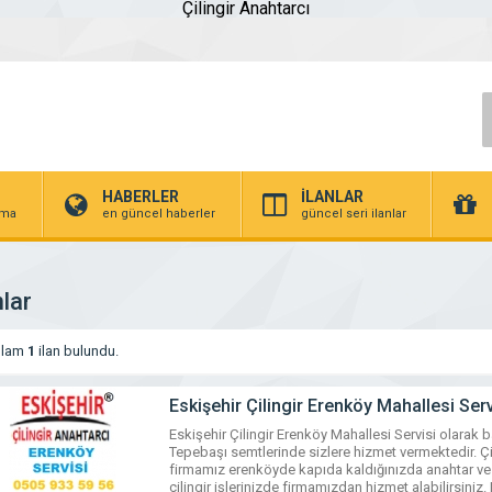
Çilingir Anahtarcı
HABERLER
İLANLAR
irma
en güncel haberler
güncel seri ilanlar
nlar
plam
1
ilan bulundu.
Eskişehir Çilingir Erenköy Mahallesi Se
Eskişehir Çilingir Erenköy Mahallesi Servisi olarak
Tepebaşı semtlerinde sizlere hizmet vermektedir. Çili
firmamız erenköyde kapıda kaldığınızda anahtar ve ki
çilingir işlerinizde firmamızdan hizmet alabilirsiniz.