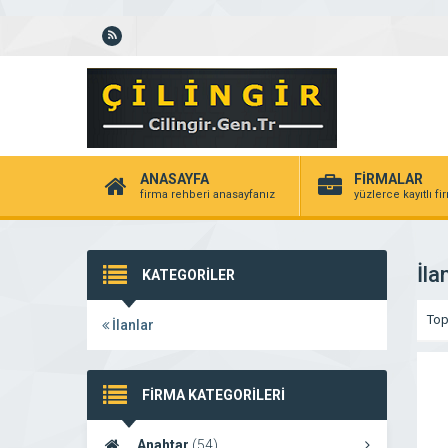
ANASAYFA
FİRMALAR
firma rehberi anasayfanız
yüzlerce kayıtlı f
İla
KATEGORİLER
To
İlanlar
FİRMA KATEGORİLERİ
Anahtar
(54)