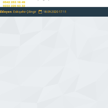
rehberinize […]
Ekleyen:
Eskişehir Çilingir
18.09.2020 17:11