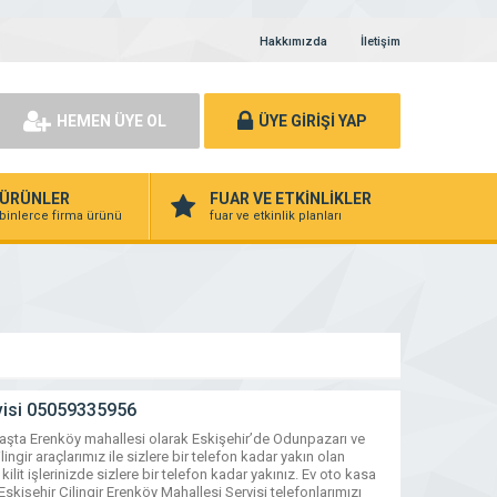
Hakkımızda
İletişim
HEMEN ÜYE OL
ÜYE GİRİŞİ YAP
ÜRÜNLER
FUAR VE ETKİNLİKLER
binlerce firma ürünü
fuar ve etkinlik planları
rvisi 05059335956
 başta Erenköy mahallesi olarak Eskişehir’de Odunpazarı ve
ngir araçlarımız ile sizlere bir telefon kadar yakın olan
lit işlerinizde sizlere bir telefon kadar yakınız. Ev oto kasa
 Eskişehir Çilingir Erenköy Mahallesi Servisi telefonlarımızı