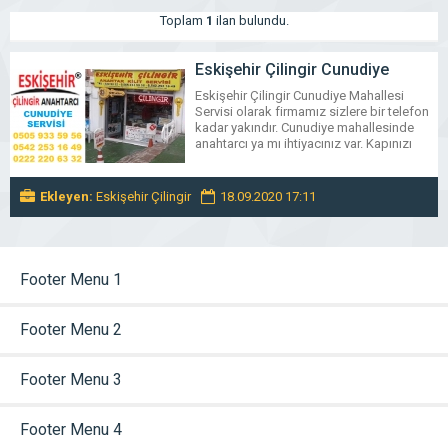
Toplam
1
ilan bulundu.
Eskişehir Çilingir Cunudiye
Mahallesi Servisi 05059335956
Eskişehir Çilingir Cunudiye Mahallesi
Servisi olarak firmamız sizlere bir telefon
kadar yakındır. Cunudiye mahallesinde
anahtarcı ya mı ihtiyacınız var. Kapınızı
açamıyorsunuz ve kapı açma işi için
çilingir ustası mı lazım. Arayın hemen
yardımcı olalım. Eskişehir Çilingir
Ekleyen:
Eskişehir Çilingir
18.09.2020 17:11
Cunudiye Mahallesi Servisi telefon
numaralarımızı arayarak firmamızdan kapı
açma anahtar kilit değişimi gibi ustalık
isteyen konularda hizmet alabilirsiniz.
Telefonlarımızı […]
Footer Menu 1
Footer Menu 2
Footer Menu 3
Footer Menu 4