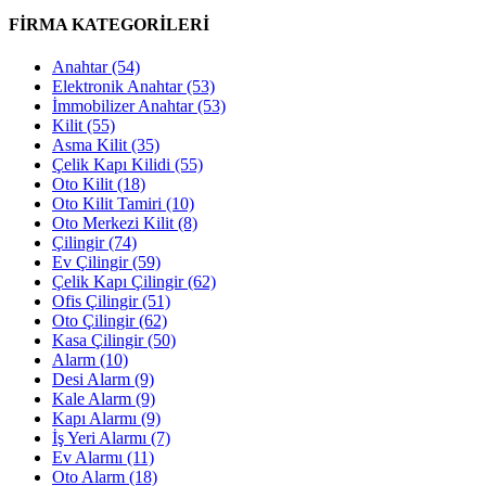
FİRMA KATEGORİLERİ
Anahtar
(54)
Elektronik Anahtar
(53)
İmmobilizer Anahtar
(53)
Kilit
(55)
Asma Kilit
(35)
Çelik Kapı Kilidi
(55)
Oto Kilit
(18)
Oto Kilit Tamiri
(10)
Oto Merkezi Kilit
(8)
Çilingir
(74)
Ev Çilingir
(59)
Çelik Kapı Çilingir
(62)
Ofis Çilingir
(51)
Oto Çilingir
(62)
Kasa Çilingir
(50)
Alarm
(10)
Desi Alarm
(9)
Kale Alarm
(9)
Kapı Alarmı
(9)
İş Yeri Alarmı
(7)
Ev Alarmı
(11)
Oto Alarm
(18)