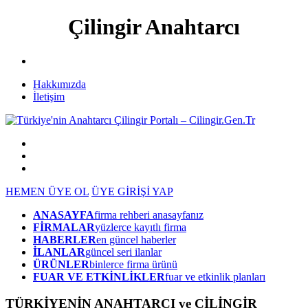
Çilingir Anahtarcı
Hakkımızda
İletişim
HEMEN ÜYE OL
ÜYE GİRİŞİ YAP
ANASAYFA
firma rehberi anasayfanız
FİRMALAR
yüzlerce kayıtlı firma
HABERLER
en güncel haberler
İLANLAR
güncel seri ilanlar
ÜRÜNLER
binlerce firma ürünü
FUAR VE ETKİNLİKLER
fuar ve etkinlik planları
TÜRKİYENİN ANAHTARCI ve ÇİLİNGİR