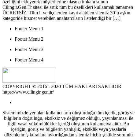
özelliğini ekleyerek müşterilerine ulaşma imkanı sunun
Cilingir.Gen.Tr sitesi ile artık tüm bu özellikleri kullanmak tamamen
ÜCRETSİZ. Tüm il ve ilçelerden kayıt alabilen sitemiz 30’u aşkın
kategoride hizmet verebilen anahtarcıların listelendiği bir […]
Footer Menu 1
Footer Menu 2
Footer Menu 3
Footer Menu 4
COPYRIGHT © 2016 - 2020 TÜM HAKLARI SAKLIDIR.
https://www.cilingir.gen.tr/
Sistemimizde yer alan kullanıcıların oluşturduğu tüm içerik, görüş ve
bilgilerin doğruluğu, eksiksiz ve değişmez olduğu, yayınlanması ile
ilgili yasal yükümlülükler içeriği oluşturan kullanıcıya aittir. Bu
içeriğin, görüş ve bilgilerin yanlışlık, eksiklik veya yasalarla
düzenlenmiş kurallara aykırılığından sitemiz hiçbir şekilde sorumlu