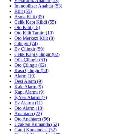
Elektronik Anahtar
(53)
İmmobilizer Anahtar
(53)
Kilit
(55)
Asma Kilit
(35)
Çelik Kapı Kilidi
(55)
Oto Kilit
(18)
Oto Kilit Tamiri
(10)
Oto Merkezi Kilit
(8)
Çilingir
(74)
Ev Çilingir
(59)
Çelik Kapı Çilingir
(62)
Ofis Çilingir
(51)
Oto Çilingir
(62)
Kasa Çilingir
(50)
Alarm
(10)
Desi Alarm
(9)
Kale Alarm
(9)
Kapı Alarmı
(9)
İş Yeri Alarmı
(7)
Ev Alarmı
(11)
Oto Alarm
(18)
Anahtarcı
(72)
Oto Anahtarcı
(56)
Uzaktan Kumanda
(52)
Garaj Kumandası
(52)