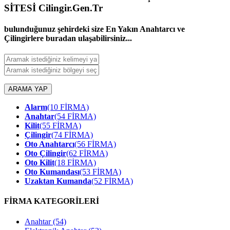
SİTESİ Cilingir.Gen.Tr
bulunduğunuz şehirdeki size En Yakın Anahtarcı ve
Çilingirlere buradan ulaşabilirsiniz...
ARAMA YAP
Alarm
(10 FİRMA)
Anahtar
(54 FİRMA)
Kilit
(55 FİRMA)
Çilingir
(74 FİRMA)
Oto Anahtarcı
(56 FİRMA)
Oto Çilingir
(62 FİRMA)
Oto Kilit
(18 FİRMA)
Oto Kumandası
(53 FİRMA)
Uzaktan Kumanda
(52 FİRMA)
FİRMA KATEGORİLERİ
Anahtar
(54)