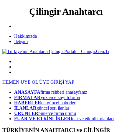
Çilingir Anahtarcı
Hakkımızda
İletişim
HEMEN ÜYE OL
ÜYE GİRİŞİ YAP
ANASAYFA
firma rehberi anasayfanız
FİRMALAR
yüzlerce kayıtlı firma
HABERLER
en güncel haberler
İLANLAR
güncel seri ilanlar
ÜRÜNLER
binlerce firma ürünü
FUAR VE ETKİNLİKLER
fuar ve etkinlik planları
TÜRKİYENİN ANAHTARCI ve ÇİLİNGİR