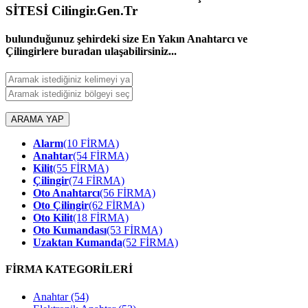
SİTESİ Cilingir.Gen.Tr
bulunduğunuz şehirdeki size En Yakın Anahtarcı ve
Çilingirlere buradan ulaşabilirsiniz...
ARAMA YAP
Alarm
(10 FİRMA)
Anahtar
(54 FİRMA)
Kilit
(55 FİRMA)
Çilingir
(74 FİRMA)
Oto Anahtarcı
(56 FİRMA)
Oto Çilingir
(62 FİRMA)
Oto Kilit
(18 FİRMA)
Oto Kumandası
(53 FİRMA)
Uzaktan Kumanda
(52 FİRMA)
FİRMA KATEGORİLERİ
Anahtar
(54)