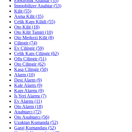
Elektronik Anahtar
(53)
İmmobilizer Anahtar
(53)
Kilit
(55)
Asma Kilit
(35)
Çelik Kapı Kilidi
(55)
Oto Kilit
(18)
Oto Kilit Tamiri
(10)
Oto Merkezi Kilit
(8)
Çilingir
(74)
Ev Çilingir
(59)
Çelik Kapı Çilingir
(62)
Ofis Çilingir
(51)
Oto Çilingir
(62)
Kasa Çilingir
(50)
Alarm
(10)
Desi Alarm
(9)
Kale Alarm
(9)
Kapı Alarmı
(9)
İş Yeri Alarmı
(7)
Ev Alarmı
(11)
Oto Alarm
(18)
Anahtarcı
(72)
Oto Anahtarcı
(56)
Uzaktan Kumanda
(52)
Garaj Kumandası
(52)