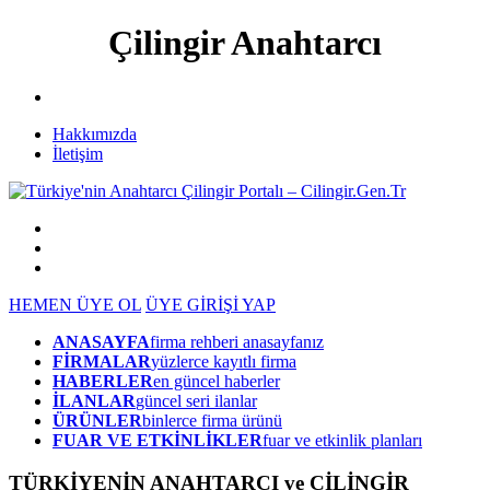
Çilingir Anahtarcı
Hakkımızda
İletişim
HEMEN ÜYE OL
ÜYE GİRİŞİ YAP
ANASAYFA
firma rehberi anasayfanız
FİRMALAR
yüzlerce kayıtlı firma
HABERLER
en güncel haberler
İLANLAR
güncel seri ilanlar
ÜRÜNLER
binlerce firma ürünü
FUAR VE ETKİNLİKLER
fuar ve etkinlik planları
TÜRKİYENİN ANAHTARCI ve ÇİLİNGİR