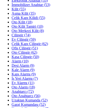
Elektronik Anahtar
(53)
İmmobilizer Anahtar
(53)
Kilit
(55)
Asma Kilit
(35)
Çelik Kapı Kilidi
(55)
Oto Kilit
(18)
Oto Kilit Tamiri
(10)
Oto Merkezi Kilit
(8)
Çilingir
(74)
Ev Çilingir
(59)
Çelik Kapı Çilingir
(62)
Ofis Çilingir
(51)
Oto Çilingir
(62)
Kasa Çilingir
(50)
Alarm
(10)
Desi Alarm
(9)
Kale Alarm
(9)
Kapı Alarmı
(9)
İş Yeri Alarmı
(7)
Ev Alarmı
(11)
Oto Alarm
(18)
Anahtarcı
(72)
Oto Anahtarcı
(56)
Uzaktan Kumanda
(52)
Garaj Kumandası
(52)