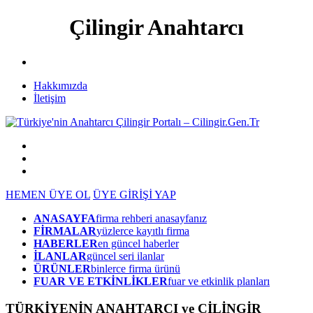
Çilingir Anahtarcı
Hakkımızda
İletişim
HEMEN ÜYE OL
ÜYE GİRİŞİ YAP
ANASAYFA
firma rehberi anasayfanız
FİRMALAR
yüzlerce kayıtlı firma
HABERLER
en güncel haberler
İLANLAR
güncel seri ilanlar
ÜRÜNLER
binlerce firma ürünü
FUAR VE ETKİNLİKLER
fuar ve etkinlik planları
TÜRKİYENİN ANAHTARCI ve ÇİLİNGİR