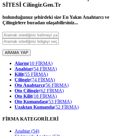
SİTESİ Cilingir.Gen.Tr
bulunduğunuz şehirdeki size En Yakın Anahtarcı ve
Çilingirlere buradan ulaşabilirsiniz...
ARAMA YAP
Alarm
(10 FİRMA)
Anahtar
(54 FİRMA)
Kilit
(55 FİRMA)
Çilingir
(74 FİRMA)
Oto Anahtarcı
(56 FİRMA)
Oto Çilingir
(62 FİRMA)
Oto Kilit
(18 FİRMA)
Oto Kumandası
(53 FİRMA)
Uzaktan Kumanda
(52 FİRMA)
FİRMA KATEGORİLERİ
Anahtar
(54)