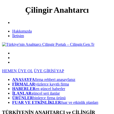
Çilingir Anahtarcı
Hakkımızda
İletişim
HEMEN ÜYE OL
ÜYE GİRİŞİ YAP
ANASAYFA
firma rehberi anasayfanız
FİRMALAR
yüzlerce kayıtlı firma
HABERLER
en güncel haberler
İLANLAR
güncel seri ilanlar
ÜRÜNLER
binlerce firma ürünü
FUAR VE ETKİNLİKLER
fuar ve etkinlik planları
TÜRKİYENİN ANAHTARCI ve ÇİLİNGİR