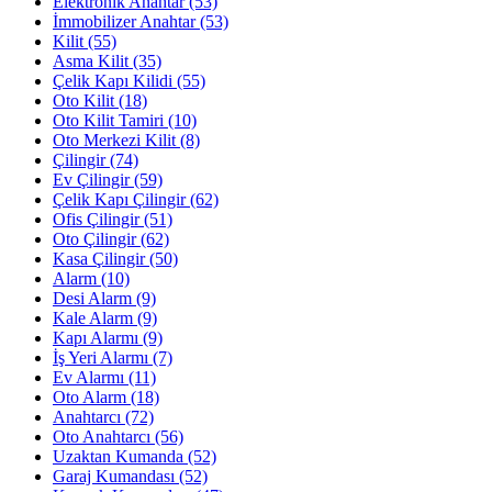
Elektronik Anahtar
(53)
İmmobilizer Anahtar
(53)
Kilit
(55)
Asma Kilit
(35)
Çelik Kapı Kilidi
(55)
Oto Kilit
(18)
Oto Kilit Tamiri
(10)
Oto Merkezi Kilit
(8)
Çilingir
(74)
Ev Çilingir
(59)
Çelik Kapı Çilingir
(62)
Ofis Çilingir
(51)
Oto Çilingir
(62)
Kasa Çilingir
(50)
Alarm
(10)
Desi Alarm
(9)
Kale Alarm
(9)
Kapı Alarmı
(9)
İş Yeri Alarmı
(7)
Ev Alarmı
(11)
Oto Alarm
(18)
Anahtarcı
(72)
Oto Anahtarcı
(56)
Uzaktan Kumanda
(52)
Garaj Kumandası
(52)