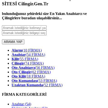
SİTESİ Cilingir.Gen.Tr
bulunduğunuz şehirdeki size En Yakın Anahtarcı ve
Çilingirlere buradan ulaşabilirsiniz...
ARAMA YAP
Alarm
(10 FİRMA)
Anahtar
(54 FİRMA)
Kilit
(55 FİRMA)
Çilingir
(74 FİRMA)
Oto Anahtarcı
(56 FİRMA)
Oto Çilingir
(62 FİRMA)
Oto Kilit
(18 FİRMA)
Oto Kumandası
(53 FİRMA)
Uzaktan Kumanda
(52 FİRMA)
FİRMA KATEGORİLERİ
Anahtar
(54)