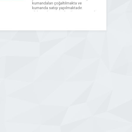
kumandaları çoğaltılmakta ve
kumanda satışı yapılmaktadır.
Elektronik araç anahtarları iş yerimizde
aracınıza cihaz bağlantısı yapılarak
yedeklenmekte kumandalı ve
kumandasız oto elektronik
immobilizer anahtarlar
çoğaltılmaktadır. Firmamıza iletişim
numaralarımızdan ulaşabilirsiniz.
Odunpazarı Anahtarcı Odunpazarı
Çilingir […]