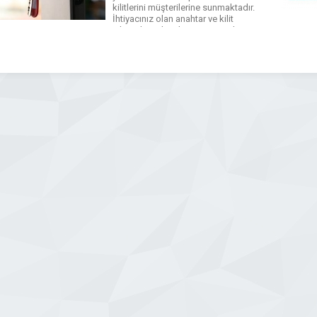
kilitlerini müşterilerine sunmaktadır.
İhtiyacınız olan anahtar ve kilit
işlerinde sizlere hizmet vermek için
çalışan firmamız hafta içi ve cumartesi
günü de odunpazarında çilingir
anahtarcı servisi ihtiyacınızda
hizmetinizdedir. Ev oto kasa […]