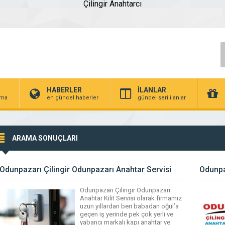
Çilingir Anahtarcı
HABERLER
İLANLAR
irma
en güncel haberler
güncel seri ilanlar
ARAMA SONUÇLARI
Odunpazarı Çilingir Odunpazarı Anahtar Servisi
Odunpa
Odunpazarı Çilingir Odunpazarı
Anahtar Kilit Servisi olarak firmamız
uzun yıllardan beri babadan oğul’a
geçen iş yerinde pek çok yerli ve
yabancı markalı kapı anahtar ve