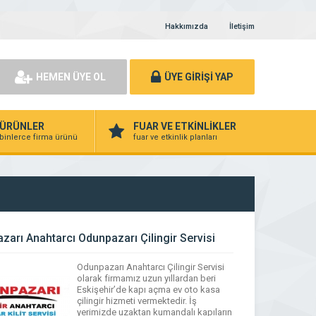
Hakkımızda
İletişim
HEMEN ÜYE OL
ÜYE GİRİŞİ YAP
ÜRÜNLER
FUAR VE ETKİNLİKLER
binlerce firma ürünü
fuar ve etkinlik planları
zarı Anahtarcı Odunpazarı Çilingir Servisi
Odunpazarı Anahtarcı Çilingir Servisi
olarak firmamız uzun yıllardan beri
Eskişehir’de kapı açma ev oto kasa
çilingir hizmeti vermektedir. İş
yerimizde uzaktan kumandalı kapıların