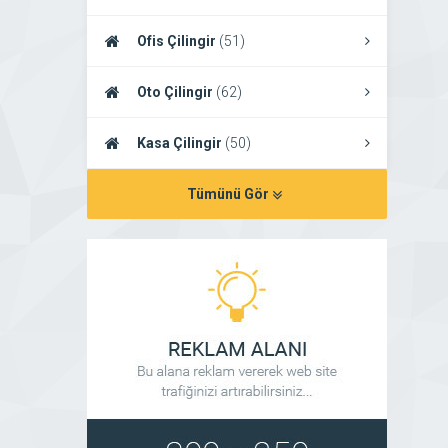
Ofis Çilingir
(51)
Oto Çilingir
(62)
Kasa Çilingir
(50)
Tümünü Gör