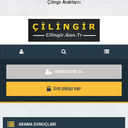
Çilingir Anahtarcı
HEMEN ÜYE OL
ÜYE GİRİŞİ YAP
ARAMA SONUÇLARI