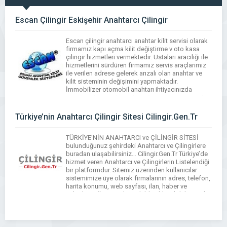
Escan Çilingir Eskişehir Anahtarcı Çilingir
Escan çilingir anahtarcı anahtar kilit servisi olarak
firmamız kapı açma kilit değiştirme v oto kasa
çilingir hizmetleri vermektedir. Ustaları aracılığı ile
hizmetlerini sürdüren firmamız servis araçlarımız
ile verilen adrese gelerek arızalı olan anahtar ve
kilit sisteminin değişimini yapmaktadır.
İmmobilizer otomobil anahtarı ihtiyacınızda
aracınıza kapı ve kontak anahtarı temini yaparak
araç anahtarlarınızın elektronik kısımlarını da
yedekleyebilmekteyiz. […]
Türkiye’nin Anahtarcı Çilingir Sitesi Cilingir.Gen.Tr
TÜRKİYE’NİN ANAHTARCI ve ÇİLİNGİR SİTESİ
bulunduğunuz şehirdeki Anahtarcı ve Çilingirlere
buradan ulaşabilirsiniz… Cilingir.Gen.Tr Türkiye’de
hizmet veren Anahtarcı ve Çilingirlerin Listelendiği
bir platformdur. Sitemiz üzerinden kullanıcılar
sistemimize üye olarak firmalarının adres, telefon,
harita konumu, web sayfası, ilan, haber ve
videolarını Ücretsiz bir şekilde ekleyebilirler. Web
üzerinden il bazlı arama yaparak hizmet almak
isteyen kullanıcılar ise firmalara […]