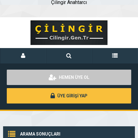
Çilingir Anahtarcı
HEMEN ÜYE OL
ÜYE GİRİŞİ YAP
ARAMA SONUÇLARI