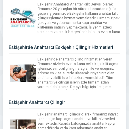
Eskişehir Anahtarcı Anahtar Kilit Servisi olarak
firmamız 20 yılı aşkın bir süredir babadan oğul’a
geçen iş yerimizde Eskişehir halkının anahtar kilit
çilingir işlerinde hizmet vermektedir. Firmamız pek
çok yerli ve yabancı marka kapı anahtar ve
kilitlerinin satışını yapmaktadır. İş yerimizdeki
ustalarımız ustalık belgesi sahibi olup ev oto kasa
kilitlerini özel maymuncukları kullanarak
açmaktadır. Sizde anahtar […]
Eskişehirde Anahtarcı Eskişehir Çilingir Hizmetleri
Eskişehir’de anahtarcı çilingir hizmetleri veren
firmamız sizlerin ev oto kasa çelik kapı kilit açma
işlerinizde mobil çilingir araçları ile vereceğiniz
adrese en kısa sürede ulaşarak ihtiyacınız olan
anahtar ve kilit işlerini sizlere vermektedir. Tüm
anahtarcı ve çilingir işlerinizde firmamızdan
yardım alabilirsiniz. Detaylı bilgi için iletişime
geçiniz. ESKİŞEHİR ÇİLİNGİR ANAHTARCI
HİZMETLERİ 0222 220 6332 – 0542 […]
Eskişehir Anahtarcı Çilingir
Eskişehir anahtarcı çilingir olarak firmamız ihtiyacı
olanlar için kapı açma anahtar ve kilit hizmetleri
vermektedir. Kapıda kaldığınızda anahtar kapıyı
açmadığında yada kapı arkasında anahtar