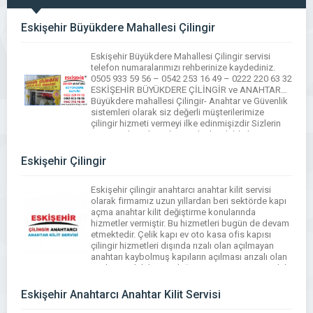
Eskişehir Büyükdere Mahallesi Çilingir
Eskişehir Büyükdere Mahallesi Çilingir servisi
telefon numaralarımızı rehberinize kaydediniz.
0505 933 59 56 – 0542 253 16 49 – 0222 220 63 32
ESKİŞEHİR BÜYÜKDERE ÇİLİNGİR ve ANAHTAR…
Büyükdere mahallesi Çilingir- Anahtar ve Güvenlik
sistemleri olarak siz değerli müşterilerimize
çilingir hizmeti vermeyi ilke edinmişizdir Sizlerin
en zor anlarında sizlere en hızlı şekilde kapı açma
çelik kapı […]
Eskişehir Çilingir
Eskişehir çilingir anahtarcı anahtar kilit servisi
olarak firmamız uzun yıllardan beri sektörde kapı
açma anahtar kilit değiştirme konularında
hizmetler vermiştir. Bu hizmetleri bugün de devam
etmektedir. Çelik kapı ev oto kasa ofis kapısı
çilingir hizmetleri dışında rızalı olan açılmayan
anahtarı kaybolmuş kapıların açılması arızalı olan
anahtar ve kilitlerinin değişmesi yine iş yerimizdeki
ustalık belgeli çilingirler […]
Eskişehir Anahtarcı Anahtar Kilit Servisi