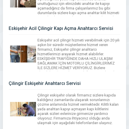
unuttuğunuz için elinizdeki anahtar ile kapıyı
açamadığınız da firma çalışanlarımız bu gibi
durumlarda sizlere kapı açma anahtar kilit hizmeti
vermektedir. Tüm anahtarcı ve çilingir işlerinizde
firmamızı arayarak bizden çilingir hizmeti
alabilirsiniz. […]
Eskişehir Acil Çilingir Kapı Açma Anahtarcı Servisi
Eskişehir acil çilingir hizmeti verebilmek için 20 yılı
aşkın bir süredir müşterilerine hizmet veren
firmamız, Eskişehir çilingir anahtarcı
hizmetlerimizi arayarak hizmet alabilirler.
ESKİŞEHİR TRAFİĞİNDE DAHA HIZLI ULAŞIM
SAĞLAMAK İÇİN MOTORLU ÇİLİNGİRLERİMİZ
İLE SİZLERE HİZMET VERİYORUZ. Bizlere
ulaşabileceğiniz adres ve telefon numaralarından
ulaşabilirsiniz.
Çilingir Eskişehir Anahtarcı Servisi
Çilingir eskişehir olarak firmamız sizlere kapıda
kaldığınız zamanlarda ulaşarak sorunlarınızı
çözme anlamında hizmet vermektedir. Kilitli kalan
yada anahtarı kapıyı açmayan kapı kilitlerini
açarak sizleri evlerinize girmenize yardımcı
oluyoruz. Firmamıza ihtiyacınız olduğu anda
ulaşmak için aşağıdaki telefonlardan ulaşınız.
02222206332 – 05422531649 – 05059335956