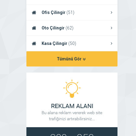
Ofis Çilingir
(51)
Oto Çilingir
(62)
Kasa Çilingir
(50)
Tümünü Gör