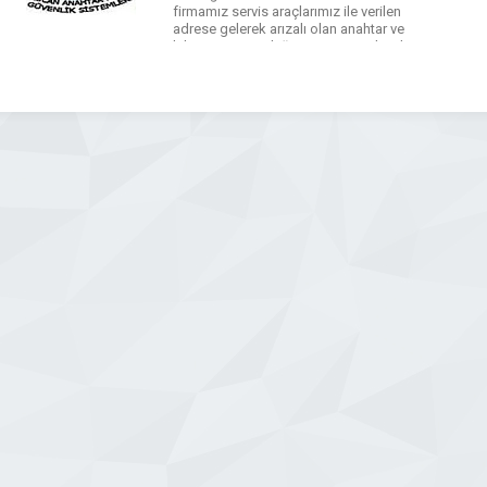
firmamız servis araçlarımız ile verilen
adrese gelerek arızalı olan anahtar ve
kilit sisteminin değişimini yapmaktadır.
İmmobilizer otomobil anahtarı
ihtiyacınızda aracınıza kapı ve kontak
anahtarı temini yaparak araç
anahtarlarınızın elektronik kısımlarını
da yedekleyebilmekteyiz. […]