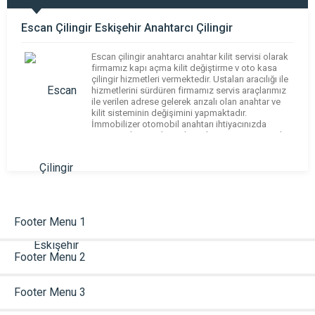
Escan Çilingir Eskişehir Anahtarcı Çilingir
Escan çilingir anahtarcı anahtar kilit servisi olarak
firmamız kapı açma kilit değiştirme v oto kasa
çilingir hizmetleri vermektedir. Ustaları aracılığı ile
hizmetlerini sürdüren firmamız servis araçlarımız
ile verilen adrese gelerek arızalı olan anahtar ve
kilit sisteminin değişimini yapmaktadır.
İmmobilizer otomobil anahtarı ihtiyacınızda
aracınıza kapı ve kontak anahtarı temini yaparak
araç anahtarlarınızın elektronik kısımlarını da
yedekleyebilmekteyiz. […]
Footer Menu 1
Footer Menu 2
Footer Menu 3