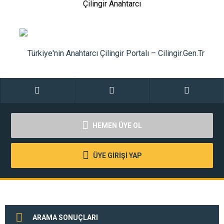
Çilingir Anahtarcı
HEMEN ÜYE OL
ÜYE GİRİŞİ YAP
ARAMA SONUÇLARI