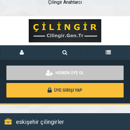
Çilingir Anahtarcı
HEMEN ÜYE OL
ÜYE GİRİŞİ YAP
eskişehir çilingirler