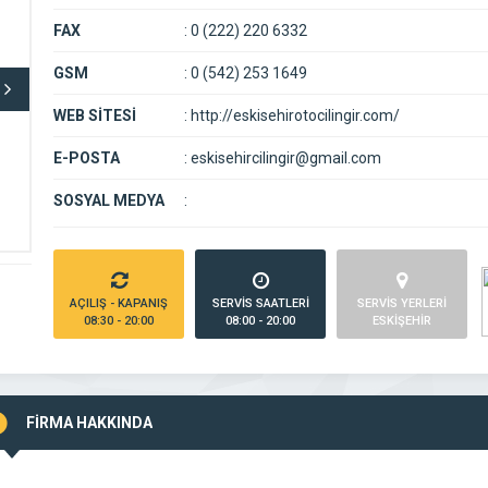
FAX
:
0 (222) 220 6332
GSM
:
0 (542) 253 1649
WEB SİTESİ
:
http://eskisehirotocilingir.com/
E-POSTA
:
eskisehircilingir@gmail.com
SOSYAL MEDYA
:
AÇILIŞ - KAPANIŞ
SERVİS SAATLERİ
SERVİS YERLERİ
08:30 - 20:00
08:00 - 20:00
ESKİŞEHİR
FİRMA HAKKINDA