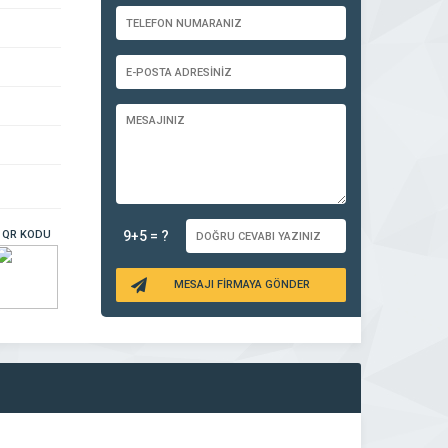
QR KODU
9+5 = ?
MESAJI FİRMAYA GÖNDER