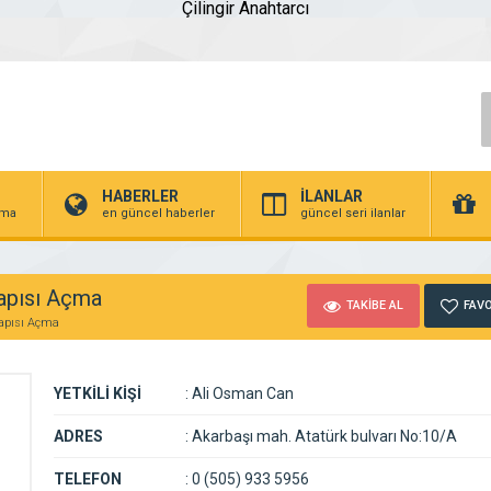
Çilingir Anahtarcı
HABERLER
İLANLAR
irma
en güncel haberler
güncel seri ilanlar
Kapısı Açma
TAKİBE AL
FAVO
Kapısı Açma
YETKİLİ KİŞİ
:
Ali Osman Can
ADRES
:
Akarbaşı mah. Atatürk bulvarı No:10/A
TELEFON
:
0 (505) 933 5956