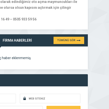
el olarak edindiğimiz oto açma maymuncukları ile
e olursa olsun kapısını açtırmak için çilingir
3 16 49 – 0505 933 59 56
FİRMA HABERLERİ
TÜMÜNÜ GÖR
ç haber eklenmemiş.