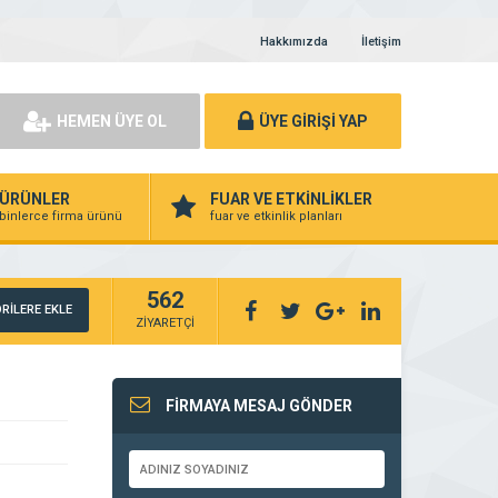
Hakkımızda
İletişim
HEMEN ÜYE OL
ÜYE GİRİŞİ YAP
ÜRÜNLER
FUAR VE ETKİNLİKLER
binlerce firma ürünü
fuar ve etkinlik planları
562
RİLERE EKLE
ZİYARETÇİ
FİRMAYA MESAJ GÖNDER