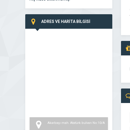
ADRES VE HARİTA BİLGİSİ
Akarbaşı mah. Atatürk bulvarı No:10/A