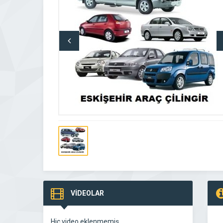
VİDEOLAR
Hiç video eklenmemiş.