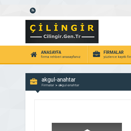
ANASAYFA
FİRMALAR
firma rehberi anasayfanız
yüzlerce kayıtlı f
akgul-anahtar
Firmalar
akgul-anahtar