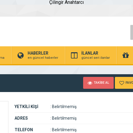
Çilingir Anahtarcı
HABERLER
İLANLAR
irma
en güncel haberler
güncel seri ilanlar
TAKİBE AL
FAVO
YETKİLİ KİŞİ
:
Belirtilmemiş
ADRES
:
Belirtilmemiş
TELEFON
:
Belirtilmemiş