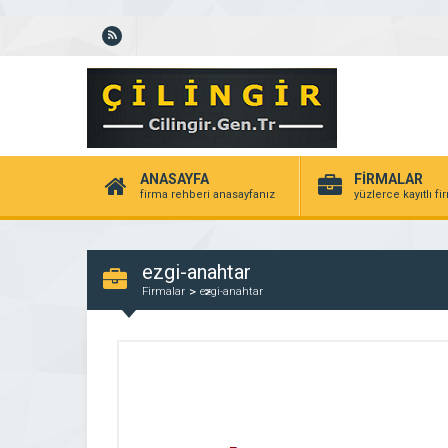
ANASAYFA
FİRMALAR
firma rehberi anasayfanız
yüzlerce kayıtlı f
ezgi-anahtar
Firmalar
ezgi-anahtar