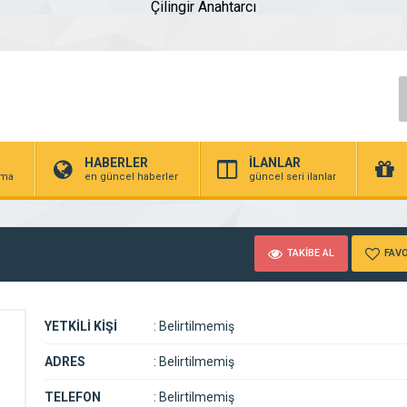
Çilingir Anahtarcı
HABERLER
İLANLAR
irma
en güncel haberler
güncel seri ilanlar
TAKİBE AL
FAVO
YETKİLİ KİŞİ
:
Belirtilmemiş
ADRES
:
Belirtilmemiş
TELEFON
:
Belirtilmemiş