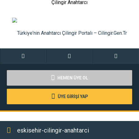
Çilingir Anahtarcı
HEMEN ÜYE OL
ÜYE GİRİŞİ YAP
eskisehir-cilingir-anahtarci