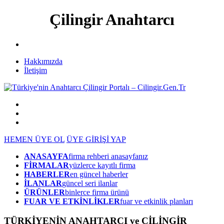
Çilingir Anahtarcı
Hakkımızda
İletişim
HEMEN ÜYE OL
ÜYE GİRİŞİ YAP
ANASAYFA
firma rehberi anasayfanız
FİRMALAR
yüzlerce kayıtlı firma
HABERLER
en güncel haberler
İLANLAR
güncel seri ilanlar
ÜRÜNLER
binlerce firma ürünü
FUAR VE ETKİNLİKLER
fuar ve etkinlik planları
TÜRKİYENİN ANAHTARCI ve ÇİLİNGİR