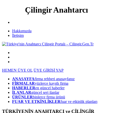
Çilingir Anahtarcı
Hakkımızda
İletişim
HEMEN ÜYE OL
ÜYE GİRİŞİ YAP
ANASAYFA
firma rehberi anasayfanız
FİRMALAR
yüzlerce kayıtlı firma
HABERLER
en güncel haberler
İLANLAR
güncel seri ilanlar
ÜRÜNLER
binlerce firma ürünü
FUAR VE ETKİNLİKLER
fuar ve etkinlik planları
TÜRKİYENİN ANAHTARCI ve ÇİLİNGİR