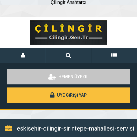
Çilingir Anahtarcı
HEMEN ÜYE OL
ÜYE GİRİŞİ YAP
eskisehir-cilingir-sirintepe-mahallesi-servisi