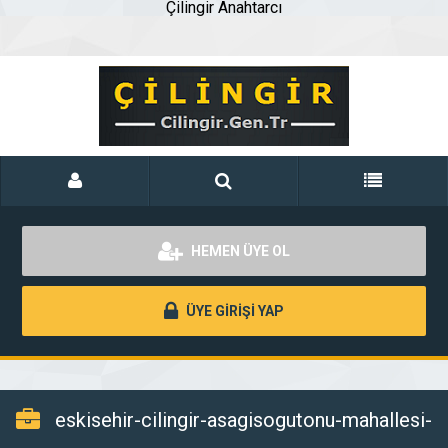
Çilingir Anahtarcı
HEMEN ÜYE OL
ÜYE GİRİŞİ YAP
eskisehir-cilingir-asagisogutonu-mahallesi-