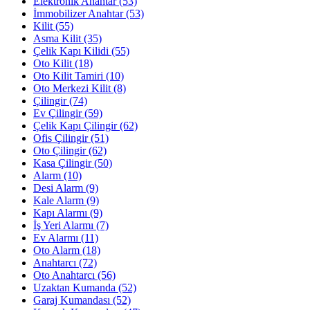
Elektronik Anahtar
(53)
İmmobilizer Anahtar
(53)
Kilit
(55)
Asma Kilit
(35)
Çelik Kapı Kilidi
(55)
Oto Kilit
(18)
Oto Kilit Tamiri
(10)
Oto Merkezi Kilit
(8)
Çilingir
(74)
Ev Çilingir
(59)
Çelik Kapı Çilingir
(62)
Ofis Çilingir
(51)
Oto Çilingir
(62)
Kasa Çilingir
(50)
Alarm
(10)
Desi Alarm
(9)
Kale Alarm
(9)
Kapı Alarmı
(9)
İş Yeri Alarmı
(7)
Ev Alarmı
(11)
Oto Alarm
(18)
Anahtarcı
(72)
Oto Anahtarcı
(56)
Uzaktan Kumanda
(52)
Garaj Kumandası
(52)