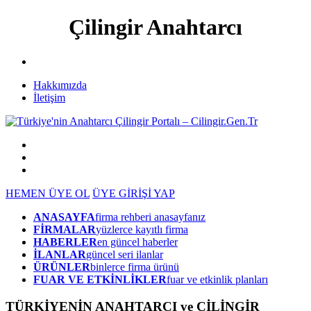
Çilingir Anahtarcı
Hakkımızda
İletişim
HEMEN ÜYE OL
ÜYE GİRİŞİ YAP
ANASAYFA
firma rehberi anasayfanız
FİRMALAR
yüzlerce kayıtlı firma
HABERLER
en güncel haberler
İLANLAR
güncel seri ilanlar
ÜRÜNLER
binlerce firma ürünü
FUAR VE ETKİNLİKLER
fuar ve etkinlik planları
TÜRKİYENİN ANAHTARCI ve ÇİLİNGİR