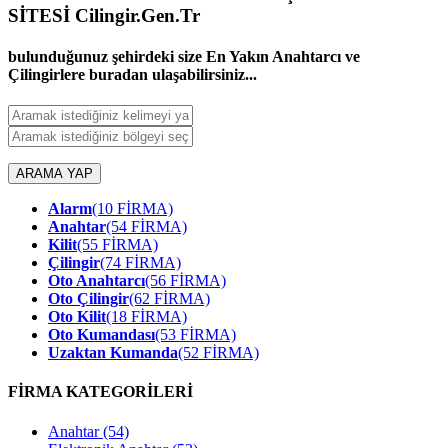
SİTESİ Cilingir.Gen.Tr
bulunduğunuz şehirdeki size En Yakın Anahtarcı ve
Çilingirlere buradan ulaşabilirsiniz...
ARAMA YAP
Alarm
(10 FİRMA)
Anahtar
(54 FİRMA)
Kilit
(55 FİRMA)
Çilingir
(74 FİRMA)
Oto Anahtarcı
(56 FİRMA)
Oto Çilingir
(62 FİRMA)
Oto Kilit
(18 FİRMA)
Oto Kumandası
(53 FİRMA)
Uzaktan Kumanda
(52 FİRMA)
FİRMA KATEGORİLERİ
Anahtar
(54)