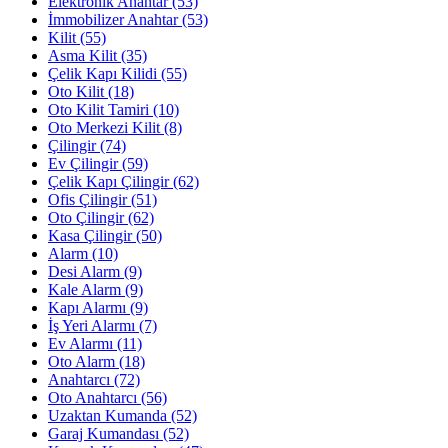
Elektronik Anahtar
(53)
İmmobilizer Anahtar
(53)
Kilit
(55)
Asma Kilit
(35)
Çelik Kapı Kilidi
(55)
Oto Kilit
(18)
Oto Kilit Tamiri
(10)
Oto Merkezi Kilit
(8)
Çilingir
(74)
Ev Çilingir
(59)
Çelik Kapı Çilingir
(62)
Ofis Çilingir
(51)
Oto Çilingir
(62)
Kasa Çilingir
(50)
Alarm
(10)
Desi Alarm
(9)
Kale Alarm
(9)
Kapı Alarmı
(9)
İş Yeri Alarmı
(7)
Ev Alarmı
(11)
Oto Alarm
(18)
Anahtarcı
(72)
Oto Anahtarcı
(56)
Uzaktan Kumanda
(52)
Garaj Kumandası
(52)