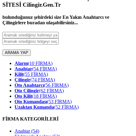
SİTESİ Cilingir.Gen.Tr
bulunduğunuz şehirdeki size En Yakın Anahtarcı ve
Çilingirlere buradan ulaşabilirsiniz...
ARAMA YAP
Alarm
(10 FİRMA)
Anahtar
(54 FİRMA)
Kilit
(55 FİRMA)
Çilingir
(74 FİRMA)
Oto Anahtarcı
(56 FİRMA)
Oto Çilingir
(62 FİRMA)
Oto Kilit
(18 FİRMA)
Oto Kumandası
(53 FİRMA)
Uzaktan Kumanda
(52 FİRMA)
FİRMA KATEGORİLERİ
Anahtar
(54)