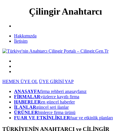
Çilingir Anahtarcı
Hakkımızda
İletişim
HEMEN ÜYE OL
ÜYE GİRİŞİ YAP
ANASAYFA
firma rehberi anasayfanız
FİRMALAR
yüzlerce kayıtlı firma
HABERLER
en güncel haberler
İLANLAR
güncel seri ilanlar
ÜRÜNLER
binlerce firma ürünü
FUAR VE ETKİNLİKLER
fuar ve etkinlik planları
TÜRKİYENİN ANAHTARCI ve ÇİLİNGİR