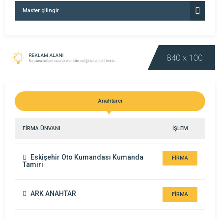
Master çilingir
Anahtarcı
FİRMA ÜNVANI
İŞLEM
Eskişehir Oto Kumandası Kumanda
FİRMA
Tamiri
DETAYI
ARK ANAHTAR
FİRMA
DETAYI