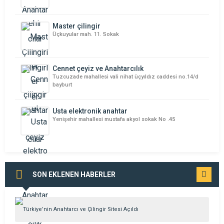
Master çilingir
Üçkuyular mah. 11. Sokak
Cennet çeyiz ve Anahtarcılık
Tuzcuzade mahallesi vali nihat üçyıldız caddesi no.14/d
bayburt
Usta elektronik anahtar
Yenişehir mahallesi mustafa akyol sokak No .45
SON EKLENEN HABERLER
TÜMÜNÜ
GÖR