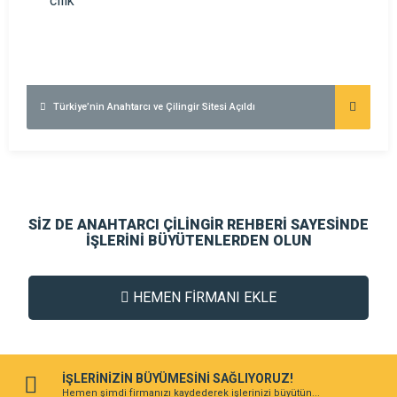
Türkiye’nin Anahtarcı ve Çilingir Sitesi Açıldı
SİZ DE ANAHTARCI ÇİLİNGİR REHBERİ SAYESİNDE
İŞLERİNİ BÜYÜTENLERDEN OLUN
HEMEN FİRMANI EKLE
İŞLERİNİZİN BÜYÜMESİNİ SAĞLIYORUZ!
Hemen şimdi firmanızı kaydederek işlerinizi büyütün...