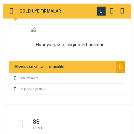
GOLD ÜYE FİRMALAR
TÜMÜNÜ
GÖR
Hüseyingazi çilingir mert anahtar
Murat mert
0 (535) 629 0686
88
FİRMA