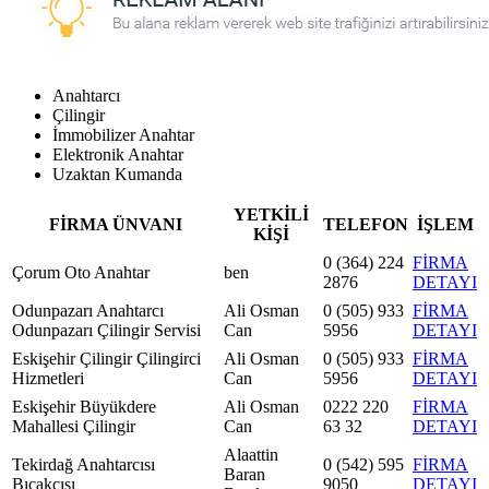
Anahtarcı
Çilingir
İmmobilizer Anahtar
Elektronik Anahtar
Uzaktan Kumanda
YETKİLİ
FİRMA ÜNVANI
TELEFON
İŞLEM
KİŞİ
0 (364) 224
FİRMA
Çorum Oto Anahtar
ben
2876
DETAYI
Odunpazarı Anahtarcı
Ali Osman
0 (505) 933
FİRMA
Odunpazarı Çilingir Servisi
Can
5956
DETAYI
Eskişehir Çilingir Çilingirci
Ali Osman
0 (505) 933
FİRMA
Hizmetleri
Can
5956
DETAYI
Eskişehir Büyükdere
Ali Osman
0222 220
FİRMA
Mahallesi Çilingir
Can
63 32
DETAYI
Alaattin
Tekirdağ Anahtarcısı
0 (542) 595
FİRMA
Baran
Bıçakçısı
9050
DETAYI