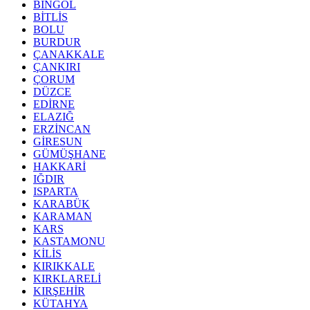
BİNGÖL
BİTLİS
BOLU
BURDUR
ÇANAKKALE
ÇANKIRI
ÇORUM
DÜZCE
EDİRNE
ELAZIĞ
ERZİNCAN
GİRESUN
GÜMÜŞHANE
HAKKARİ
IĞDIR
ISPARTA
KARABÜK
KARAMAN
KARS
KASTAMONU
KİLİS
KIRIKKALE
KIRKLARELİ
KIRŞEHİR
KÜTAHYA