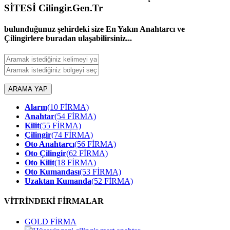
SİTESİ Cilingir.Gen.Tr
bulunduğunuz şehirdeki size En Yakın Anahtarcı ve
Çilingirlere buradan ulaşabilirsiniz...
ARAMA YAP
Alarm
(10 FİRMA)
Anahtar
(54 FİRMA)
Kilit
(55 FİRMA)
Çilingir
(74 FİRMA)
Oto Anahtarcı
(56 FİRMA)
Oto Çilingir
(62 FİRMA)
Oto Kilit
(18 FİRMA)
Oto Kumandası
(53 FİRMA)
Uzaktan Kumanda
(52 FİRMA)
VİTRİNDEKİ FİRMALAR
GOLD FİRMA