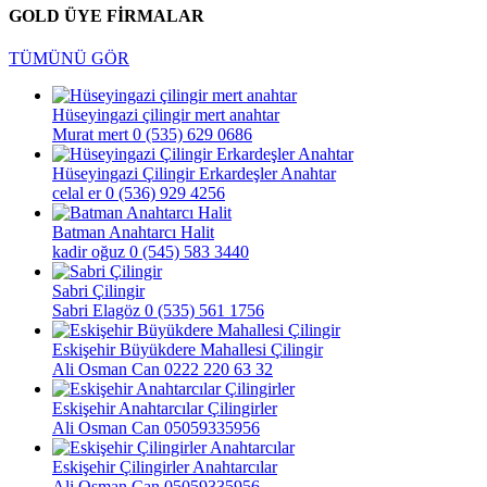
GOLD ÜYE FİRMALAR
TÜMÜNÜ GÖR
Hüseyingazi çilingir mert anahtar
Murat mert
0 (535) 629 0686
Hüseyingazi Çilingir Erkardeşler Anahtar
celal er
0 (536) 929 4256
Batman Anahtarcı Halit
kadir oğuz
0 (545) 583 3440
Sabri Çilingir
Sabri Elagöz
0 (535) 561 1756
Eskişehir Büyükdere Mahallesi Çilingir
Ali Osman Can
0222 220 63 32
Eskişehir Anahtarcılar Çilingirler
Ali Osman Can
05059335956
Eskişehir Çilingirler Anahtarcılar
Ali Osman Can
05059335956