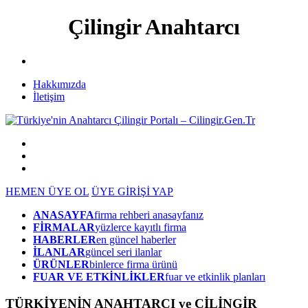
Çilingir Anahtarcı
Hakkımızda
İletişim
HEMEN ÜYE OL
ÜYE GİRİŞİ YAP
ANASAYFA
firma rehberi anasayfanız
FİRMALAR
yüzlerce kayıtlı firma
HABERLER
en güncel haberler
İLANLAR
güncel seri ilanlar
ÜRÜNLER
binlerce firma ürünü
FUAR VE ETKİNLİKLER
fuar ve etkinlik planları
TÜRKİYENİN ANAHTARCI ve ÇİLİNGİR