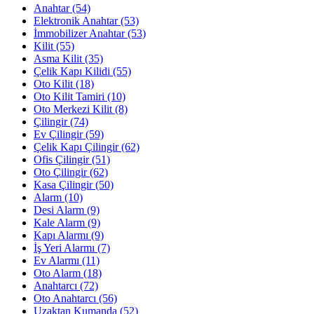
Anahtar
(54)
Elektronik Anahtar
(53)
İmmobilizer Anahtar
(53)
Kilit
(55)
Asma Kilit
(35)
Çelik Kapı Kilidi
(55)
Oto Kilit
(18)
Oto Kilit Tamiri
(10)
Oto Merkezi Kilit
(8)
Çilingir
(74)
Ev Çilingir
(59)
Çelik Kapı Çilingir
(62)
Ofis Çilingir
(51)
Oto Çilingir
(62)
Kasa Çilingir
(50)
Alarm
(10)
Desi Alarm
(9)
Kale Alarm
(9)
Kapı Alarmı
(9)
İş Yeri Alarmı
(7)
Ev Alarmı
(11)
Oto Alarm
(18)
Anahtarcı
(72)
Oto Anahtarcı
(56)
Uzaktan Kumanda
(52)