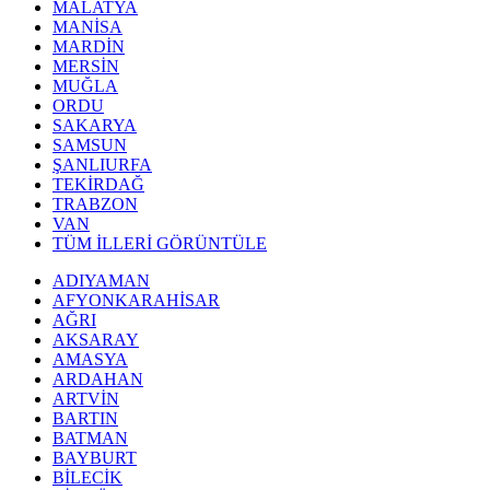
MALATYA
MANİSA
MARDİN
MERSİN
MUĞLA
ORDU
SAKARYA
SAMSUN
ŞANLIURFA
TEKİRDAĞ
TRABZON
VAN
TÜM İLLERİ GÖRÜNTÜLE
ADIYAMAN
AFYONKARAHİSAR
AĞRI
AKSARAY
AMASYA
ARDAHAN
ARTVİN
BARTIN
BATMAN
BAYBURT
BİLECİK