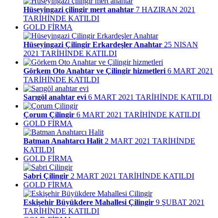
Hüseyingazi çilingir mert anahtar
7 HAZIRAN 2021
TARİHİNDE KATILDI
GOLD FİRMA
Hüseyingazi Çilingir Erkardeşler Anahtar
25 NISAN
2021 TARİHİNDE KATILDI
Görkem Oto Anahtar ve Çilingir hizmetleri
6 MART 2021
TARİHİNDE KATILDI
Sarıgöl anahtar evi
6 MART 2021 TARİHİNDE KATILDI
Çorum Çilingir
6 MART 2021 TARİHİNDE KATILDI
GOLD FİRMA
Batman Anahtarcı Halit
2 MART 2021 TARİHİNDE
KATILDI
GOLD FİRMA
Sabri Çilingir
2 MART 2021 TARİHİNDE KATILDI
GOLD FİRMA
Eskişehir Büyükdere Mahallesi Çilingir
9 ŞUBAT 2021
TARİHİNDE KATILDI