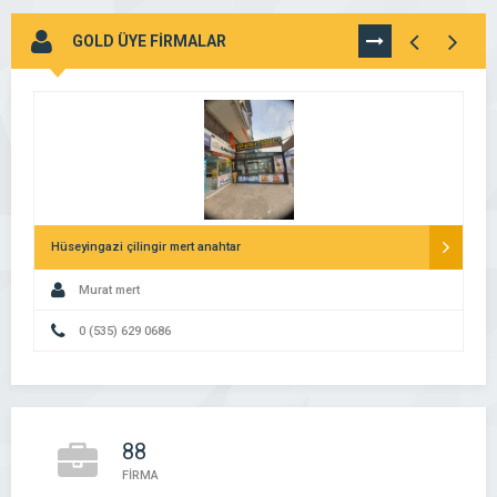
GOLD ÜYE FİRMALAR
TÜMÜNÜ
GÖR
Hüseyingazi çilingir mert anahtar
Murat mert
0 (535) 629 0686
88
FİRMA