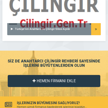
Türkiye’nin Anahtarcı ve Çilingir Sitesi Açıldı
SİZ DE ANAHTARCI ÇİLİNGİR REHBERİ SAYESİNDE
İŞLERİNİ BÜYÜTENLERDEN OLUN
HEMEN FİRMANI EKLE
İŞLERİNİZİN BÜYÜMESİNİ SAĞLIYORUZ!
Hemen şimdi firmanızı kaydederek işlerinizi büyütün...