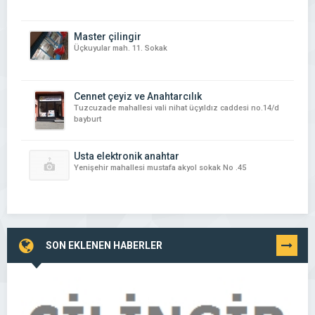
Master çilingir
Üçkuyular mah. 11. Sokak
Cennet çeyiz ve Anahtarcılık
Tuzcuzade mahallesi vali nihat üçyıldız caddesi no.14/d
bayburt
Usta elektronik anahtar
Yenişehir mahallesi mustafa akyol sokak No .45
SON EKLENEN HABERLER
TÜMÜNÜ
GÖR